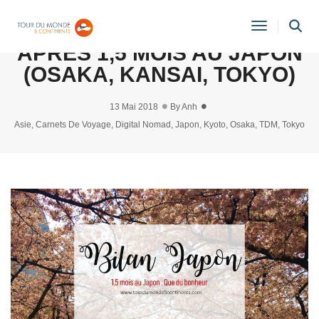
DIGITAL NOMAD : BILAN
Toggle
APRÈS 1,5 MOIS AU JAPON
Navigati
(OSAKA, KANSAI, TOKYO)
13 Mai 2018
By
Anh
Asie
,
Carnets De Voyage
,
Digital Nomad
,
Japon
,
Kyoto
,
Osaka
,
TDM
,
Tokyo