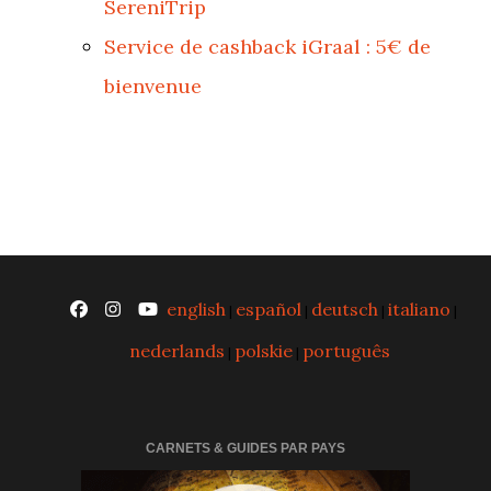
SereniTrip
Service de cashback iGraal : 5€ de
bienvenue
english
español
deutsch
italiano
|
|
|
|
nederlands
polskie
português
|
|
CARNETS & GUIDES PAR PAYS