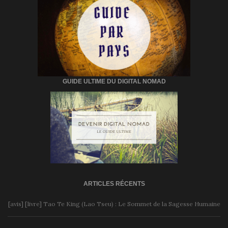
GUIDE ULTIME DU DIGITAL NOMAD
ARTICLES RÉCENTS
[avis] [livre] Tao Te King (Lao Tseu) : Le Sommet de la Sagesse Humaine