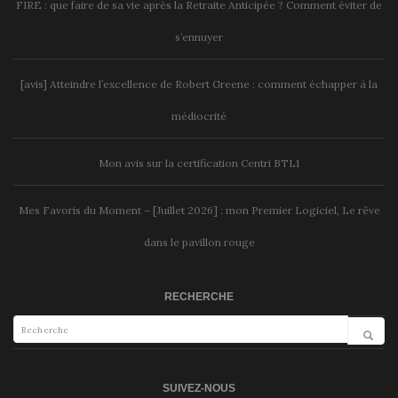
FIRE : que faire de sa vie après la Retraite Anticipée ? Comment éviter de
s’ennuyer
[avis] Atteindre l’excellence de Robert Greene : comment échapper à la
médiocrité
Mon avis sur la certification Centri BTL1
Mes Favoris du Moment – [Juillet 2026] : mon Premier Logiciel, Le rêve
dans le pavillon rouge
RECHERCHE
SUIVEZ-NOUS