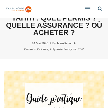
CONDUIRE UN SCOOTER À
Toggle
TAHITI : QUEL PERMIS ?
Navigati
QUELLE ASSURANCE ? OÙ
ACHETER ?
14 Mai 2026
By
Jean-Benoit
Conseils
,
Océanie
,
Polynésie Française
,
TDM