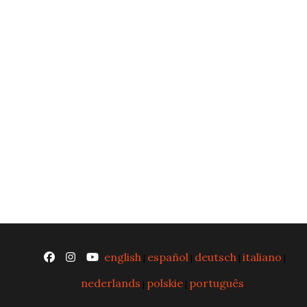
english
español
deutsch
italiano
|
|
|
|
nederlands
polskie
português
|
|