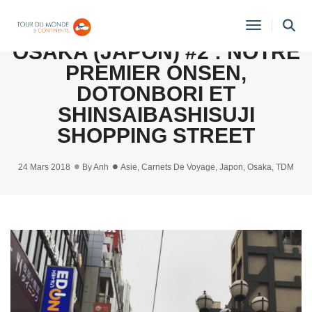
CARNET DE VOYAGE
Toggle
OSAKA (JAPON) #2 : NOTRE
Navigati
PREMIER ONSEN,
DOTONBORI ET
SHINSAIBASHISUJI
SHOPPING STREET
24 Mars 2018
By
Anh
Asie
,
Carnets De Voyage
,
Japon
,
Osaka
,
TDM