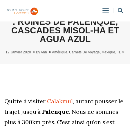
ROAD TRIP AU MEXIQUE #7
Toggle
: RUINES DE PALENQUE,
Navigati
CASCADES MISOL-HA ET
AGUA AZUL
12 Janvier 2020
By
Anh
Amérique
,
Carnets De Voyage
,
Mexique
,
TDM
Quitte à visiter
Calakmul
, autant pousser le
trajet jusqu’à
Palenque
. Nous ne sommes
plus à 300km près. C’est ainsi qu’on s’est