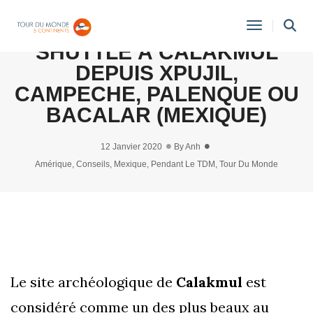
COMMENT ALLER EN BUS /
Toggle
SHUTTLE À CALAKMUL
Navigati
DEPUIS XPUJIL,
CAMPECHE, PALENQUE OU
BACALAR (MEXIQUE)
12 Janvier 2020
By
Anh
Amérique
,
Conseils
,
Mexique
,
Pendant Le TDM
,
Tour Du Monde
Le site archéologique de
Calakmul
est
considéré comme un des plus beaux au