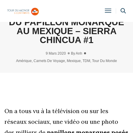
ON A VISITÉ UNE RÉSERVE
Toggle
DU PAPILLON MONARQUE
Navigati
AU MEXIQUE – SIERRA
CHINCUA #1
9 Mars 2020
By
Anh
Amérique
,
Carnets De Voyage
,
Mexique
,
TDM
,
Tour Du Monde
On a tous vu à la télévision ou sur les
réseaux sociaux, une vidéo ou une photo
des milliers de
papillons monarques posés