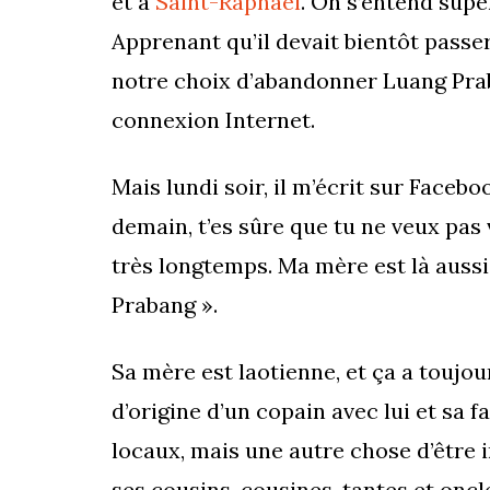
et à
Saint-Raphael
. On s’entend supe
Apprenant qu’il devait bientôt passe
notre choix d’abandonner Luang Prab
connexion Internet.
Mais lundi soir, il m’écrit sur Faceb
demain, t’es sûre que tu ne veux pas 
très longtemps. Ma mère est là aussi,
Prabang ».
Sa mère est laotienne, et ça a toujou
d’origine d’un copain avec lui et sa f
locaux, mais une autre chose d’être in
ses cousins, cousines, tantes et oncl