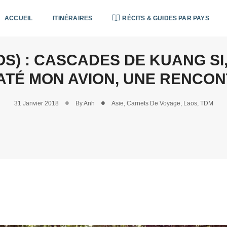
ACCUEIL
ITINÉRAIRES
RÉCITS & GUIDES PAR PAYS
S) : CASCADES DE KUANG SI,
ATÉ MON AVION, UNE RENCO
31 Janvier 2018
By
Anh
Asie
,
Carnets De Voyage
,
Laos
,
TDM