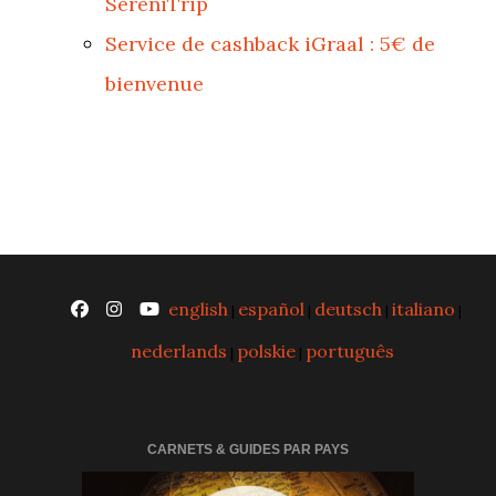
SereniTrip
Service de cashback iGraal : 5€ de
bienvenue
english
español
deutsch
italiano
|
|
|
|
nederlands
polskie
português
|
|
CARNETS & GUIDES PAR PAYS