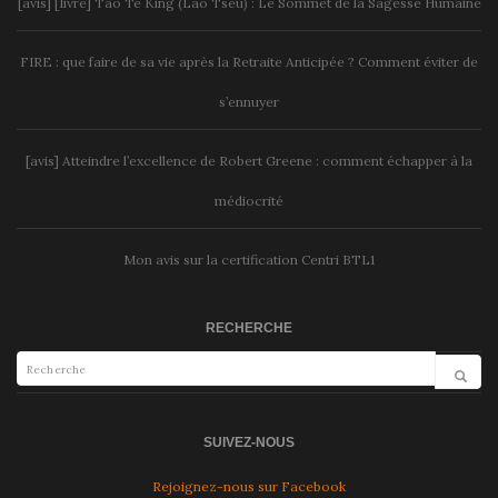
[avis] [livre] Tao Te King (Lao Tseu) : Le Sommet de la Sagesse Humaine
FIRE : que faire de sa vie après la Retraite Anticipée ? Comment éviter de
s’ennuyer
[avis] Atteindre l’excellence de Robert Greene : comment échapper à la
médiocrité
Mon avis sur la certification Centri BTL1
RECHERCHE
SUIVEZ-NOUS
Rejoignez-nous sur Facebook