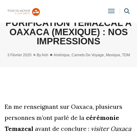
CÉRÉMONIE DE
Toggle
PURIFICATION TEMAZCAL À
Navigati
OAXACA (MEXIQUE) : NOS
IMPRESSIONS
3 Février 2020
By
Anh
Amérique
,
Carnets De Voyage
,
Mexique
,
TDM
En me renseignant sur Oaxaca, plusieurs
personnes m’ont parlé de la
cérémonie
Temazcal
avant de conclure :
visiter Oaxaca