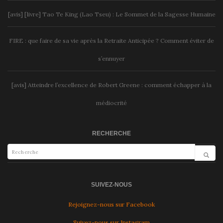
[avis] [livre] Tao Te King (Lao Tseu) : Le Sommet de la Sagesse Humaine
FIRE : que faire de sa vie après la Retraite Anticipée ? Comment éviter de
s’ennuyer
[avis] Atteindre l’excellence de Robert Greene : comment échapper à la
médiocrité
RECHERCHE
SUIVEZ-NOUS
Rejoignez-nous sur Facebook
Suivez-nous sur Instagram