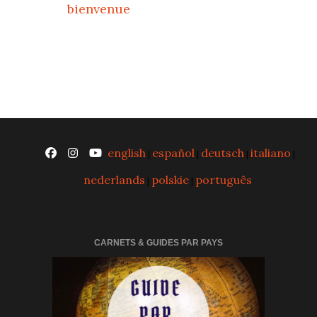
bienvenue
english
español
deutsch
italiano
|
|
|
|
nederlands
polskie
português
|
|
CARNETS & GUIDES PAR PAYS