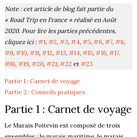
Note : cet article de blog fait partie du
« Road Trip en France » réalisé en Août
2020. Pour lire les parties précédentes,
cliquez ici :
#1
,
#2
,
#3
,
#4
,
#5
,
#6
,
#7
,
#8
,
#9
,
#10
,
#11
,
#12
,
#13
,
#14
,
#15
,
#16
,
#17
,
#18
,
#19
,
#20
,
#21
,
#22
et
#23
Partie 1 : Carnet de voyage
Partie 2 : Conseils pratiques
Partie 1 : Carnet de voyage
Le Marais Poitevin est composé de trois
ensembles : le marais maritime, le marais