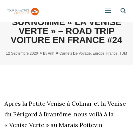
LE MARAIS POITEVIN,
Toggle
SURNOMMÉ « LA VENISE
Navigati
VERTE » – ROAD TRIP
VOITURE EN FRANCE #24
12 Septembre 2020
By
Anh
Carnets De Voyage
,
Europe
,
France
,
TDM
Après la Petite Venise à Colmar et la Venise
du Périgord à Brantôme, nous voilà à la
« Venise Verte » au Marais Poitevin