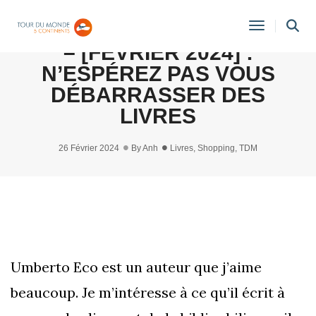
MES FAVORIS DU MOMENT
Toggle
– [FÉVRIER 2024] :
Navigati
N’ESPÉREZ PAS VOUS
DÉBARRASSER DES
LIVRES
26 Février 2024
By
Anh
Livres
,
Shopping
,
TDM
Umberto Eco est un auteur que j’aime
beaucoup. Je m’intéresse à ce qu’il écrit à