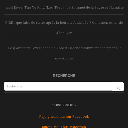
[avis] [livre] Tao Te King (Lao Tseu) : Le Sommet de la Sagesse Humaine
FIRE : que faire de sa vie après la Retraite Anticipée ? Comment éviter de
s’ennuyer
[avis] Atteindre l’excellence de Robert Greene : comment échapper à la
médiocrité
RECHERCHE
SUIVEZ-NOUS
Rejoignez-nous sur Facebook
Suivez-nous sur Instagram