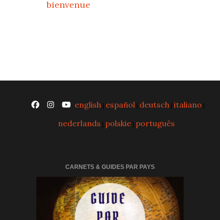
bienvenue
english
español
deutsch
italiano
|
|
|
|
nederlands
polskie
português
|
|
CARNETS & GUIDES PAR PAYS