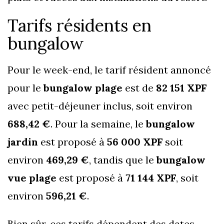
Tarifs résidents en
bungalow
Pour le week-end, le tarif résident annoncé
pour le
bungalow plage
est de
82 151 XPF
avec petit-déjeuner inclus, soit environ
688,42 €
. Pour la semaine, le
bungalow
jardin
est proposé à
56 000 XPF
soit
environ
469,29 €
, tandis que le
bungalow
vue plage
est proposé à
71 144 XPF
, soit
environ
596,21 €
.
Bien sûr, ces tarifs dépendent des dates,