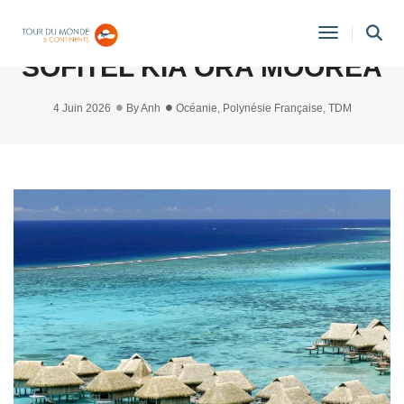
TARIFS POUR RÉSIDENTS
Toggle
SOFITEL KIA ORA MOOREA
Navigati
4 Juin 2026
By
Anh
Océanie
,
Polynésie Française
,
TDM