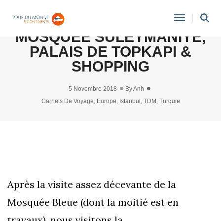
ISTANBUL (TURQUIE) #7 :
Toggle
MOSQUÉE SÜLEYMANIYE,
Navigati
PALAIS DE TOPKAPI &
SHOPPING
5 Novembre 2018
By
Anh
Carnets De Voyage
,
Europe
,
Istanbul
,
TDM
,
Turquie
Après la visite assez décevante de la
Mosquée Bleue (dont la moitié est en
travaux), nous visitons la