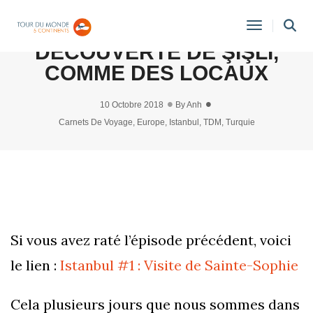
ISTANBUL (TURQUIE) #2 :
Toggle
DÉCOUVERTE DE ŞIŞLI,
Navigati
COMME DES LOCAUX
10 Octobre 2018
By
Anh
Carnets De Voyage
,
Europe
,
Istanbul
,
TDM
,
Turquie
Si vous avez raté l’épisode précédent, voici
le lien :
Istanbul #1 : Visite de Sainte-Sophie
Cela plusieurs jours que nous sommes dans