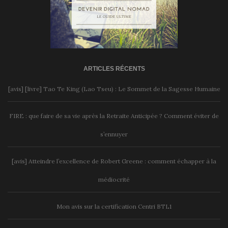
ARTICLES RÉCENTS
[avis] [livre] Tao Te King (Lao Tseu) : Le Sommet de la Sagesse Humaine
FIRE : que faire de sa vie après la Retraite Anticipée ? Comment éviter de
s’ennuyer
[avis] Atteindre l’excellence de Robert Greene : comment échapper à la
médiocrité
Mon avis sur la certification Centri BTL1