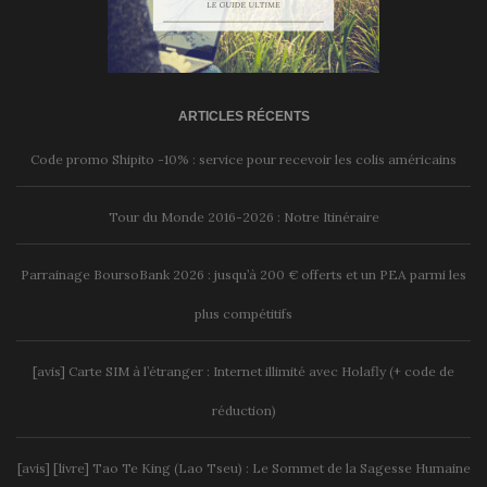
ARTICLES RÉCENTS
Code promo Shipito -10% : service pour recevoir les colis américains
Tour du Monde 2016-2026 : Notre Itinéraire
Parrainage BoursoBank 2026 : jusqu’à 200 € offerts et un PEA parmi les
plus compétitifs
[avis] Carte SIM à l’étranger : Internet illimité avec Holafly (+ code de
réduction)
[avis] [livre] Tao Te King (Lao Tseu) : Le Sommet de la Sagesse Humaine