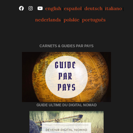
english
español
deutsch
italiano
|
|
|
|
nederlands
polskie
português
|
|
CARNETS & GUIDES PAR PAYS
GUIDE ULTIME DU DIGITAL NOMAD