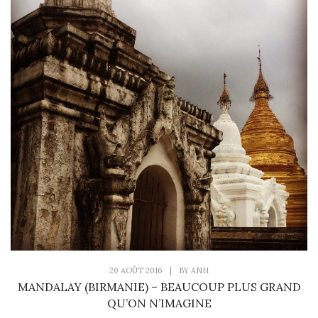
20 AOÛT 2016
|
BY
ANH
MANDALAY (BIRMANIE) – BEAUCOUP PLUS GRAND
QU’ON N’IMAGINE