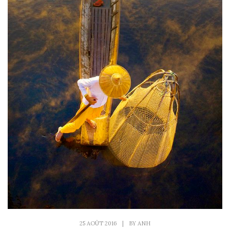
25 AOÛT 2016
|
BY
ANH