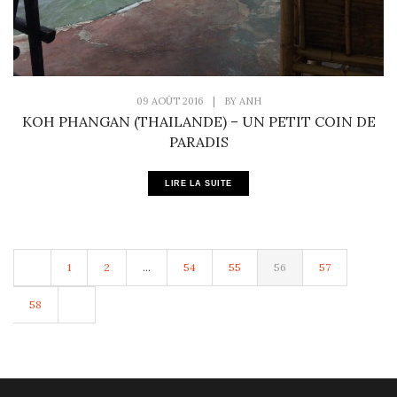
09 AOÛT 2016
|
BY
ANH
KOH PHANGAN (THAILANDE) – UN PETIT COIN DE
PARADIS
LIRE LA SUITE
1
2
…
54
55
56
57
58