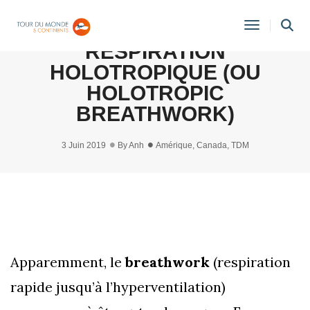
[EXPÉRIENCE & AVIS] LA
Toggle
RESPIRATION
Navigati
HOLOTROPIQUE (OU
HOLOTROPIC
BREATHWORK)
3 Juin 2019
By
Anh
Amérique
,
Canada
,
TDM
Apparemment, le
breathwork
(respiration
rapide jusqu’à l’hyperventilation)