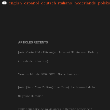
english
español
deutsch
italiano
nederlands
polski
|
|
|
|
|
ARTICLES RÉCENTS
[avis] Carte SIM à l’étranger : Internet illimité avec Holafly
(+ code de réduction)
Tour du Monde 2016-2026 : Notre Itinéraire
[avis] [livre] Tao Te King (Lao Tseu) : Le Sommet de la
Sagesse Humaine
FIRE : que faire de sa vie après la Retraite Anticipée ?