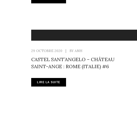
29 OCTOBRE 2020
|
BY
ANH
CASTEL SANT’ANGELO – CHÂTEAU
SAINT-ANGE : ROME (ITALIE) #6
LIRE LA SUITE