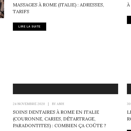
MASSAGES À ROME (ITALIE) : ADRESSES,
À
TARIFS
LIRE LA SUITE
24 NOVEMBRE 2020
|
BY
ANH
30
SOINS DENTAIRES À ROME EN ITALIE
L
(COURONNE, CARIES, DÉTARTRAGE,
R
PARADONTITES) : COMBIEN ÇA COÛTE ?