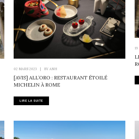
19
L
R
02 MARS 2023
|
BY
ANH
[AVIS] ALL’ORO : RESTAURANT ÉTOILÉ
MICHELIN À ROME
LIRE LA SUITE