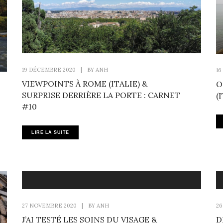
19 DÉCEMBRE 2020
|
BY
ANH
16
VIEWPOINTS À ROME (ITALIE) &
O
SURPRISE DERRIÈRE LA PORTE : CARNET
(
#10
LIRE LA SUITE
27 NOVEMBRE 2020
|
BY
ANH
26
J’AI TESTÉ LES SOINS DU VISAGE &
D