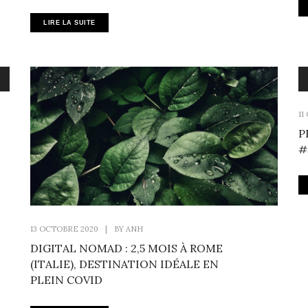
LIRE LA SUITE
11
P
#
13 OCTOBRE 2020
|
BY
ANH
DIGITAL NOMAD : 2,5 MOIS À ROME
(ITALIE), DESTINATION IDÉALE EN
PLEIN COVID