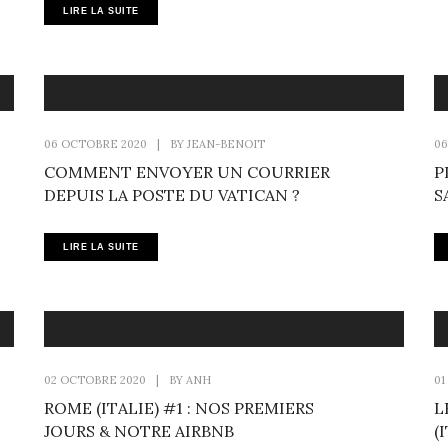
LIRE LA SUITE
06 OCTOBRE 2020
|
BY
JEAN-BENOIT
06
COMMENT ENVOYER UN COURRIER
P
DEPUIS LA POSTE DU VATICAN ?
S
LIRE LA SUITE
02 OCTOBRE 2020
|
BY
ANH
01
ROME (ITALIE) #1 : NOS PREMIERS
L
JOURS & NOTRE AIRBNB
(