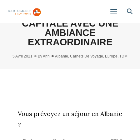
TIRANA (ALBANIE) : UNE
Toggle
CAPITALE AVEC UNE
Navigati
AMBIANCE
EXTRAORDINAIRE
5 Avril 2021
By
Anh
Albanie
,
Carnets De Voyage
,
Europe
,
TDM
Vous prévoyez un séjour en Albanie
?