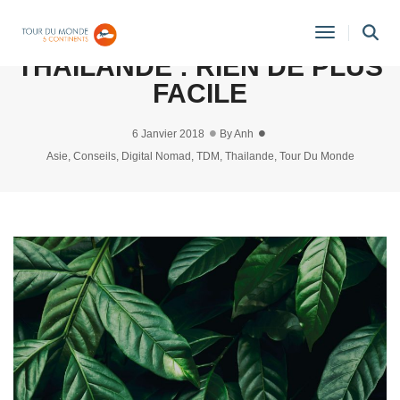
S’EXPATRIER EN
Toggle
THAILANDE : RIEN DE PLUS
Navigati
FACILE
6 Janvier 2018
By
Anh
Asie
,
Conseils
,
Digital Nomad
,
TDM
,
Thailande
,
Tour Du Monde