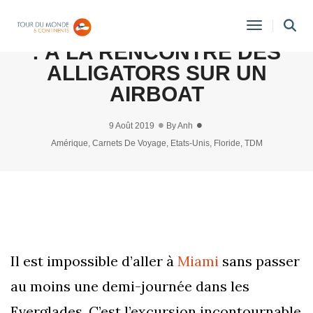
EVERGLADES (ETATS-UNIS)
Toggle
: À LA RENCONTRE DES
Navigati
ALLIGATORS SUR UN
AIRBOAT
9 Août 2019
By
Anh
Amérique
,
Carnets De Voyage
,
Etats-Unis
,
Floride
,
TDM
Il est impossible d’aller à
Miami
sans passer
au moins une demi-journée dans les
Everglades. C’est l’excursion incontournable