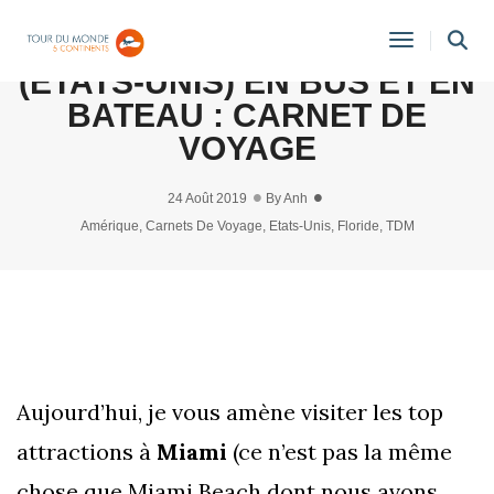
VISITE GUIDÉE DE MIAMI
Toggle
(ETATS-UNIS) EN BUS ET EN
Navigati
BATEAU : CARNET DE
VOYAGE
24 Août 2019
By
Anh
Amérique
,
Carnets De Voyage
,
Etats-Unis
,
Floride
,
TDM
Aujourd’hui, je vous amène visiter les top
attractions à
Miami
(ce n’est pas la même
chose que Miami Beach dont nous avons