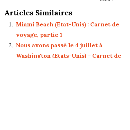
Articles Similaires
Miami Beach (Etat-Unis) : Carnet de
voyage, partie 1
Nous avons passé le 4 juillet à
Washington (Etats-Unis) – Carnet de
voyage
CitiBike : le service de location de
vélo en libre service à Miami (Etats-
Unis)
Miami Beach (Etat-Unis) partie 2 : la
plus belle plage, le stone crab,
lobster roll