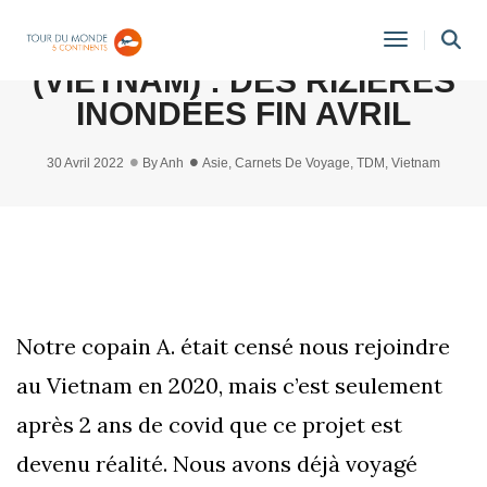
3 JOURS 2 NUITS À SAPA
Toggle
(VIETNAM) : DES RIZIÈRES
Navigati
INONDÉES FIN AVRIL
30 Avril 2022
By
Anh
Asie
,
Carnets De Voyage
,
TDM
,
Vietnam
Notre copain A. était censé nous rejoindre
au Vietnam en 2020, mais c’est seulement
après 2 ans de covid que ce projet est
devenu réalité. Nous avons déjà voyagé