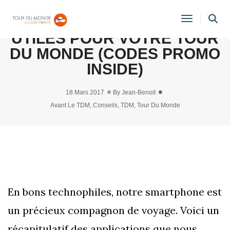
LES 16 APPLICATIONS
Toggle
UTILES POUR VOTRE TOUR
Navigati
DU MONDE (CODES PROMO
INSIDE)
18 Mars 2017
By
Jean-Benoit
Avant Le TDM
,
Conseils
,
TDM
,
Tour Du Monde
En bons technophiles, notre smartphone est
un précieux compagnon de voyage. Voici un
récapitulatif des applications que nous