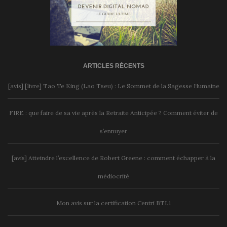
ARTICLES RÉCENTS
[avis] [livre] Tao Te King (Lao Tseu) : Le Sommet de la Sagesse Humaine
FIRE : que faire de sa vie après la Retraite Anticipée ? Comment éviter de
s’ennuyer
[avis] Atteindre l’excellence de Robert Greene : comment échapper à la
médiocrité
Mon avis sur la certification Centri BTL1