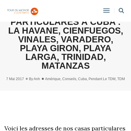
NOS ADRESSES DE CASAS
Toggle
PARTICULARES À CUBA :
Navigati
LA HAVANE, CIENFUEGOS,
VINALES, VARADERO,
PLAYA GIRON, PLAYA
LARGA, TRINIDAD,
MATANZAS
7 Mai 2017
By
Anh
Amérique
,
Conseils
,
Cuba
,
Pendant Le TDM
,
TDM
Voici les adresses de nos casas particulares