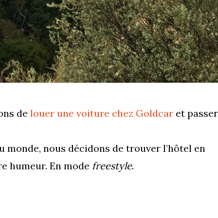
dons de
louer une voiture chez Goldcar
et passer
 monde, nous décidons de trouver l’hôtel en
otre humeur. En mode
freestyle
.