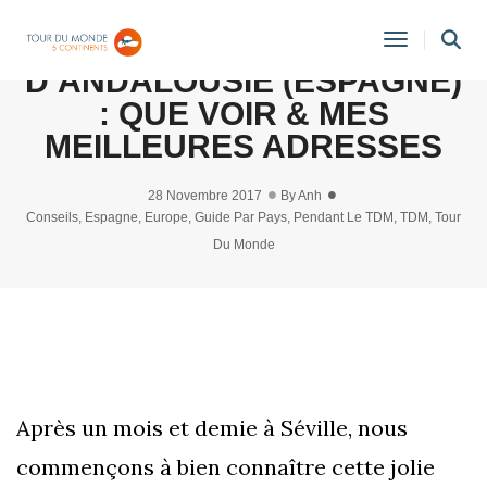
GUIDE DE SÉVILLE ET
Toggle
D’ANDALOUSIE (ESPAGNE)
Navigati
: QUE VOIR & MES
MEILLEURES ADRESSES
28 Novembre 2017
By
Anh
Conseils
,
Espagne
,
Europe
,
Guide Par Pays
,
Pendant Le TDM
,
TDM
,
Tour
Du Monde
Après un mois et demie à Séville, nous
commençons à bien connaître cette jolie