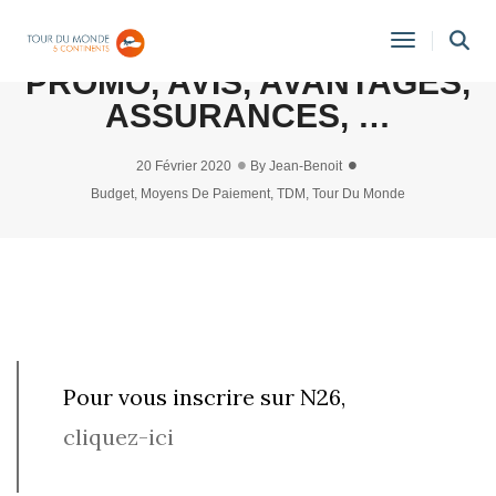
CARTE N26 METAL : CODE
Toggle
PROMO, AVIS, AVANTAGES,
Navigati
ASSURANCES, …
20 Février 2020
By
Jean-Benoit
Budget
,
Moyens De Paiement
,
TDM
,
Tour Du Monde
Pour vous inscrire sur N26,
cliquez-ici