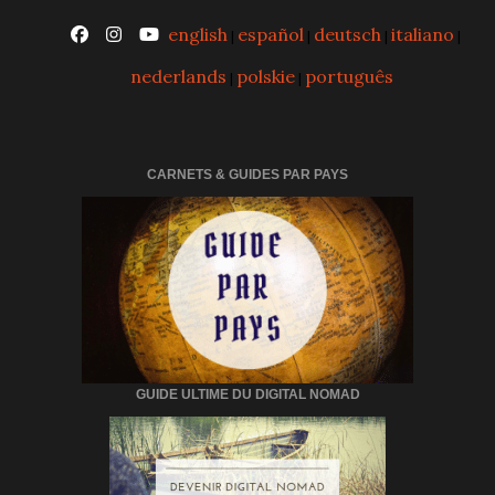
english
español
deutsch
italiano
|
|
|
|
nederlands
polskie
português
|
|
CARNETS & GUIDES PAR PAYS
GUIDE ULTIME DU DIGITAL NOMAD