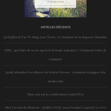
ARTICLES RÉCENTS
[avis] [livre] Tao Te King (Lao Tseu) : Le Sommet de la Sagesse Humaine
FIRE : que faire de sa vie après la Retraite Anticipée ? Comment éviter de
s’ennuyer
[avis] Atteindre l’excellence de Robert Greene : comment échapper à la
médiocrité
Mon avis sur la certification Centri BTL1
Mes Favoris du Moment – [Juillet 2026] : mon Premier Logiciel, Le rêve