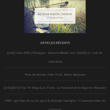
ARTICLES RÉCENTS
[avis] Carte SIM à l’étranger : Internet illimité avec Holafly (+ code de
réduction)
Tour du Monde 2016-2026 : Notre Itinéraire
[avis] [livre] Tao Te King (Lao Tseu) : Le Sommet de la Sagesse Humaine
FIRE : que faire de sa vie après la Retraite Anticipée ? Comment éviter de
s’ennuyer