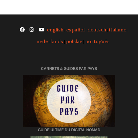
english
español
deutsch
italiano
|
|
|
|
nederlands
polskie
português
|
|
CARNETS & GUIDES PAR PAYS
GUIDE ULTIME DU DIGITAL NOMAD