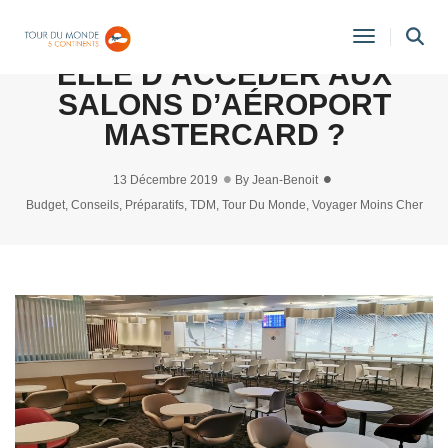
LA CARTE N26 PERMET-
Toggle
ELLE D’ACCÉDER AUX
Navigati
SALONS D’AÉROPORT
MASTERCARD ?
13 Décembre 2019
By
Jean-Benoit
Budget
,
Conseils
,
Préparatifs
,
TDM
,
Tour Du Monde
,
Voyager Moins Cher