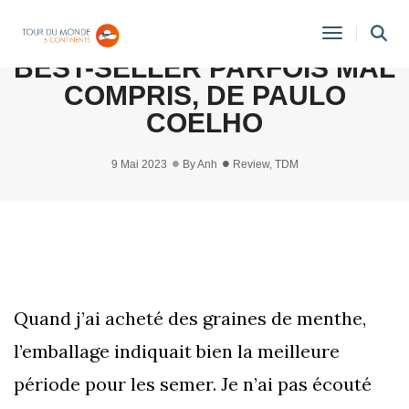
[AVIS] L’ALCHIMISTE, UN
Toggle
BEST-SELLER PARFOIS MAL
Navigati
COMPRIS, DE PAULO
COELHO
9 Mai 2023
By
Anh
Review
,
TDM
Quand j’ai acheté des graines de menthe,
l’emballage indiquait bien la meilleure
période pour les semer. Je n’ai pas écouté