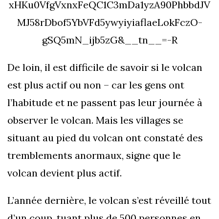
xHKu0VfgVxnxFeQC1C3mDa1yzA90PhbbdJV
MJ58rDbof5YbVFd5ywyiyiaflaeLokFczO-
gSQ5mN_ijb5zG&__tn__=-R
De loin, il est difficile de savoir si le volcan
est plus actif ou non – car les gens ont
l’habitude et ne passent pas leur journée à
observer le volcan. Mais les villages se
situant au pied du volcan ont constaté des
tremblements anormaux, signe que le
volcan devient plus actif.
L’année dernière, le volcan s’est réveillé tout
d’un coup, tuant plus de 500 personnes en