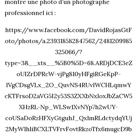
montre une photo d’un photographe
professionnel ici :
https://www.facebook.com/DavidRojasGtF
oto/photos/a.239318582847562/2481209985
325066/?
type=3&__xts__%5B0%5D=68.ARDjDCE3eZ
oUIZrDPRcW-vjPg810yHFgiRGeKpP-
lVgCDsgVLx_2O_QuvNS4RUvlWCHLqmwY
cKTFrsoD2aVG5I2y53S3ZXXbNxloxJbZaCW5
XHzRL-Np_WLSw1XvNYp7h2wUY-
coUSaDoRzHFXyGtguhJ_QxlmRLdctydqYUj
2MyW1hliBCXLTVFrvFovtRkzoTfx6mugcD9b