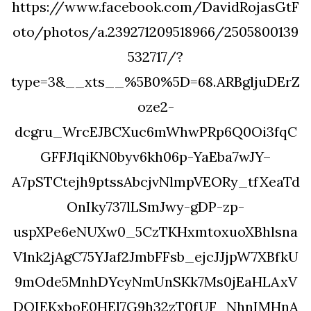
https://www.facebook.com/DavidRojasGtF
oto/photos/a.239271209518966/2505800139
532717/?
type=3&__xts__%5B0%5D=68.ARBgljuDErZ
oze2-
dcgru_WrcEJBCXuc6mWhwPRp6Q0Oi3fqC
GFFJ1qiKN0byv6kh06p-YaEba7wJY–
A7pSTCtejh9ptssAbcjvNlmpVEORy_tfXeaTd
OnIky737lLSmJwy-gDP-zp-
uspXPe6eNUXw0_5CzTKHxmtoxuoXBhlsna
V1nk2jAgC75YJaf2JmbFFsb_ejcJJjpW7XBfkU
9mOde5MnhDYcyNmUnSKk7Ms0jEaHLAxV
DQIEKxboE0HEl7G9h32zT0fUF_NhnIMHnA