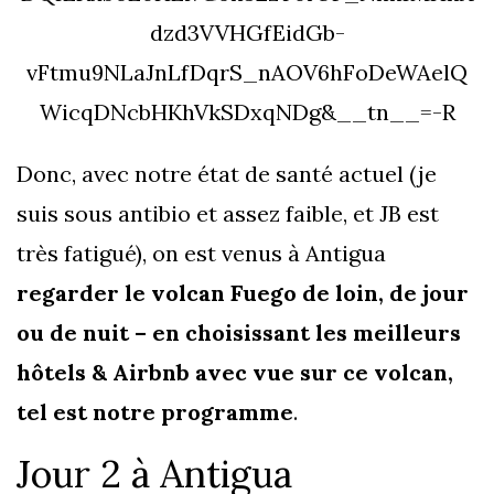
dzd3VVHGfEidGb-
vFtmu9NLaJnLfDqrS_nAOV6hFoDeWAelQ
WicqDNcbHKhVkSDxqNDg&__tn__=-R
Donc, avec notre état de santé actuel (je
suis sous antibio et assez faible, et JB est
très fatigué), on est venus à Antigua
regarder le volcan Fuego de loin, de jour
ou de nuit – en choisissant les meilleurs
hôtels & Airbnb avec vue sur ce volcan,
tel est notre programme
.
Jour 2 à Antigua