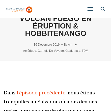
ANTIGUA (GUATEMALA) :
Toggle
VOLCAN FUEGO EN
Navigati
ÉRUPTION &
HOBBITENANGO
16 Décembre 2019
By
Anh
Amérique
,
Carnets De Voyage
,
Guatemala
,
TDM
Dans
l’épisode précédente
, nous étions
tranquilles au Salvador où nous devions
rester une semaine de plus quand nous