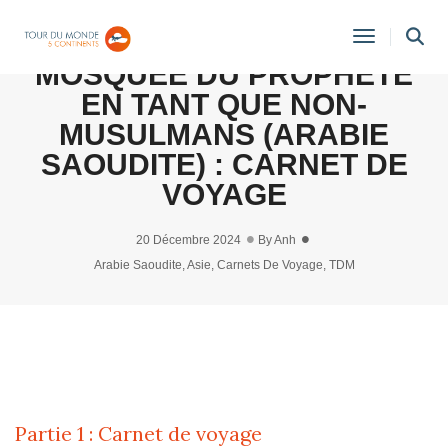
VISITE DE MÉDINE ET LA
Toggle
MOSQUÉE DU PROPHÈTE
Navigati
EN TANT QUE NON-
MUSULMANS (ARABIE
SAOUDITE) : CARNET DE
VOYAGE
20 Décembre 2024
By
Anh
Arabie Saoudite
,
Asie
,
Carnets De Voyage
,
TDM
Partie 1 : Carnet de voyage