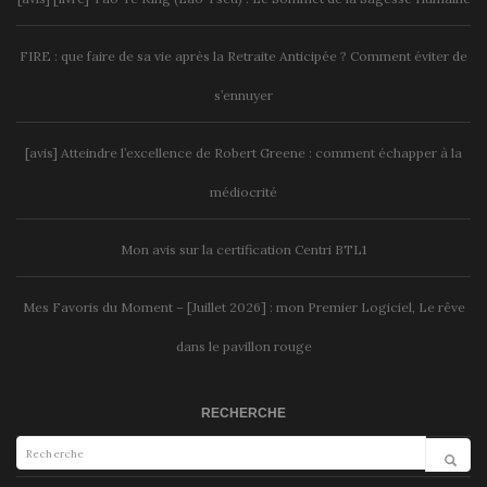
FIRE : que faire de sa vie après la Retraite Anticipée ? Comment éviter de
s’ennuyer
[avis] Atteindre l’excellence de Robert Greene : comment échapper à la
médiocrité
Mon avis sur la certification Centri BTL1
Mes Favoris du Moment – [Juillet 2026] : mon Premier Logiciel, Le rêve
dans le pavillon rouge
RECHERCHE