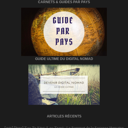
CARNETS & GUIDES PAR PAYS
GUIDE ULTIME DU DIGITAL NOMAD
ARTICLES RÉCENTS
[avis] [livre] Tao Te King (Lao Tseu) : Le Sommet de la Sagesse Humaine