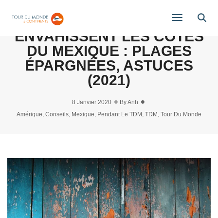
LES SARGASSES
Toggle
ENVAHISSENT LES CÔTES
Navigati
DU MEXIQUE : PLAGES
ÉPARGNÉES, ASTUCES
(2021)
8 Janvier 2020
By
Anh
Amérique
,
Conseils
,
Mexique
,
Pendant Le TDM
,
TDM
,
Tour Du Monde