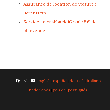
Assurance de location de voiture :
SereniTrip
Service de cashback iGraal : 5€ de
bienvenue
english
español
deutsch
italiano
|
|
|
|
nederlands
polskie
português
|
|