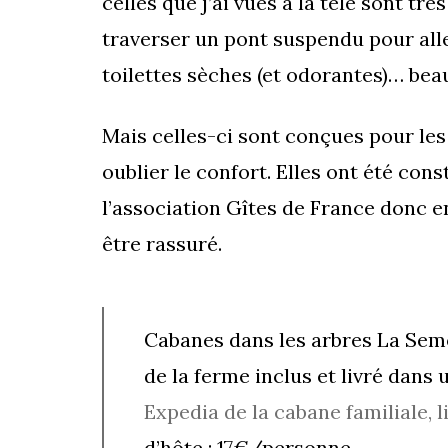
celles que j’ai vues à la télé sont trè
traverser un pont suspendu pour aller
toilettes sèches (et odorantes)… be
Mais celles-ci sont conçues pour le
oublier le confort. Elles ont été con
l’association Gîtes de France donc e
être rassuré.
Cabanes dans les arbres La Semo
de la ferme inclus et livré dans
Expedia de la cabane familiale,
l
d’hôte : 17€/personne