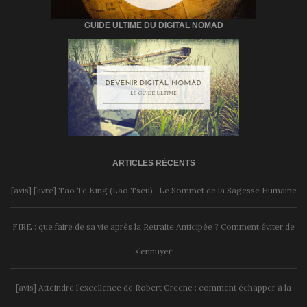
GUIDE ULTIME DU DIGITAL NOMAD
ARTICLES RÉCENTS
[avis] [livre] Tao Te King (Lao Tseu) : Le Sommet de la Sagesse Humaine
FIRE : que faire de sa vie après la Retraite Anticipée ? Comment éviter de
s’ennuyer
[avis] Atteindre l’excellence de Robert Greene : comment échapper à la