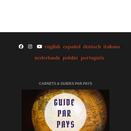
english
español
deutsch
italiano
|
|
|
|
nederlands
polskie
português
|
|
CARNETS & GUIDES PAR PAYS