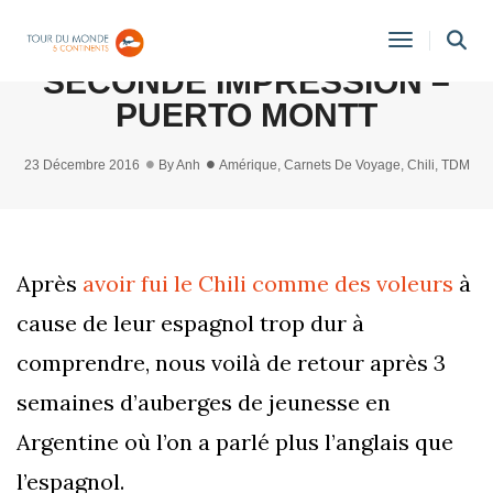
CHILI (AMÉRIQUE DU SUD) :
Toggle
SECONDE IMPRESSION –
Navigati
PUERTO MONTT
23 Décembre 2016
By
Anh
Amérique
,
Carnets De Voyage
,
Chili
,
TDM
Après
avoir fui le Chili comme des voleurs
à
cause de leur espagnol trop dur à
comprendre, nous voilà de retour après 3
semaines d’auberges de jeunesse en
Argentine où l’on a parlé plus l’anglais que
l’espagnol.