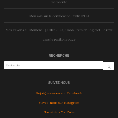
médiocrité
Mon avis sur la certification Centri BTL1
Mes Favoris du Moment – [Juillet 2026] : mon Premier Logiciel, Le rêve
dans le pavillon rouge
RECHERCHE
SUIVEZ-NOUS
Rejoignez-nous sur Facebook
Suivez-nous sur Instagram
Nos vidéos YouTube