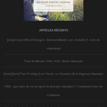
ARTICLES RÉCENTS
[avis] Carte SIM à l’étranger : Internet illimité avec Holafly (+ code de
réduction)
Tour du Monde 2016-2026 : Notre Itinéraire
[avis] [livre] Tao Te King (Lao Tseu) : Le Sommet de la Sagesse Humaine
FIRE : que faire de sa vie après la Retraite Anticipée ? Comment éviter de
s’ennuyer