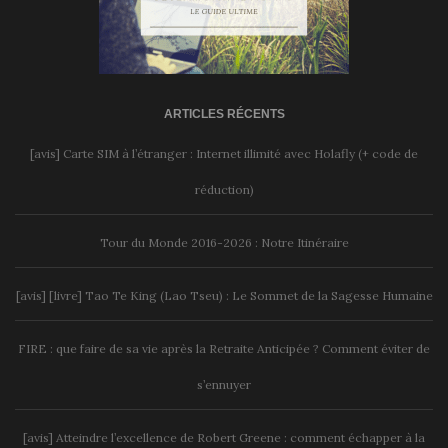
ARTICLES RÉCENTS
[avis] Carte SIM à l’étranger : Internet illimité avec Holafly (+ code de
réduction)
Tour du Monde 2016-2026 : Notre Itinéraire
[avis] [livre] Tao Te King (Lao Tseu) : Le Sommet de la Sagesse Humaine
FIRE : que faire de sa vie après la Retraite Anticipée ? Comment éviter de
s’ennuyer
[avis] Atteindre l’excellence de Robert Greene : comment échapper à la