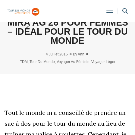
AVIS: SAC À DOS OSPREY
Toggle
MIRA AG 26 POUR FEMMES
Navigati
– IDÉAL POUR LE TOUR DU
MONDE
4 Juillet 2016
By
Anh
TDM
,
Tour Du Monde
,
Voyager Au Féminin
,
Voyager Léger
Tout le monde m’a conseillé de prendre un
sac à dos pour le tour du monde au lieu de
traîner ma valise à roulettes. Cependant, je