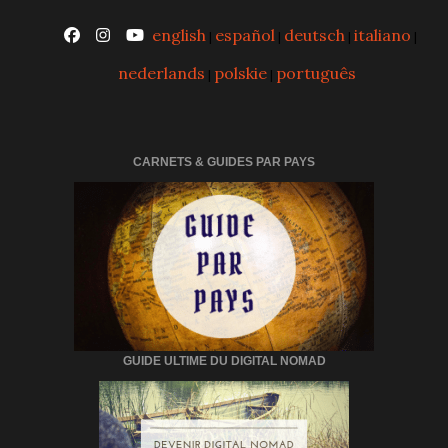
english
español
deutsch
italiano
|
|
|
|
nederlands
polskie
português
|
|
CARNETS & GUIDES PAR PAYS
GUIDE ULTIME DU DIGITAL NOMAD