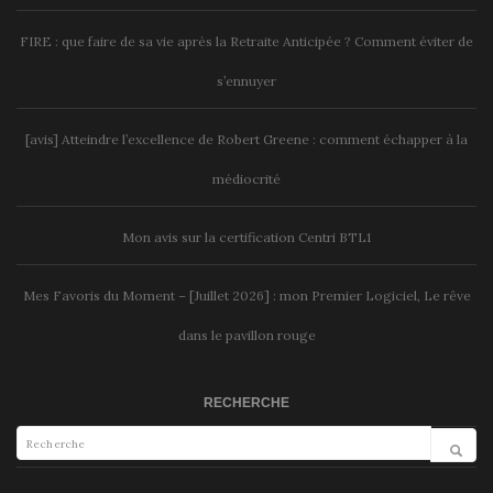
FIRE : que faire de sa vie après la Retraite Anticipée ? Comment éviter de
s’ennuyer
[avis] Atteindre l’excellence de Robert Greene : comment échapper à la
médiocrité
Mon avis sur la certification Centri BTL1
Mes Favoris du Moment – [Juillet 2026] : mon Premier Logiciel, Le rêve
dans le pavillon rouge
RECHERCHE