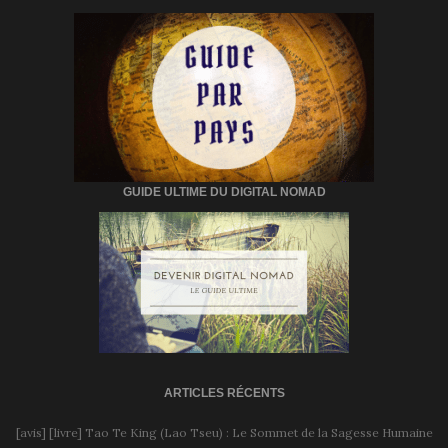
GUIDE ULTIME DU DIGITAL NOMAD
ARTICLES RÉCENTS
[avis] [livre] Tao Te King (Lao Tseu) : Le Sommet de la Sagesse Humaine