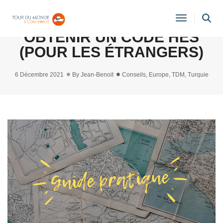
TURQUIE : COMME
Toggle
OBTENIR UN CODE HES
Navigati
(POUR LES ÉTRANGERS)
6 Décembre 2021
By
Jean-Benoit
Conseils
,
Europe
,
TDM
,
Turquie