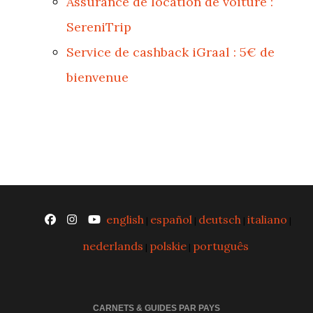
Assurance de location de voiture :
SereniTrip
Service de cashback iGraal : 5€ de
bienvenue
english
español
deutsch
italiano
|
|
|
|
nederlands
polskie
português
|
|
CARNETS & GUIDES PAR PAYS