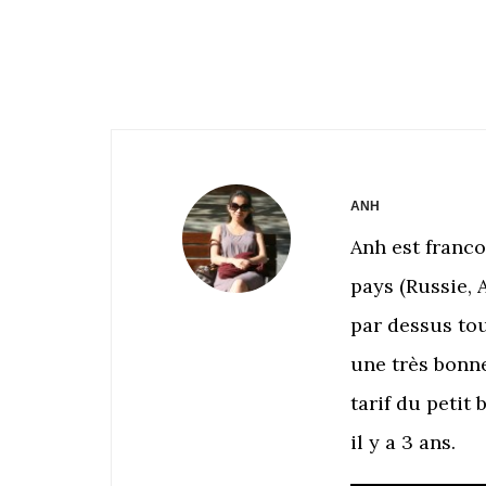
ANH
Anh est franc
pays (Russie, 
par dessus tou
une très bonn
tarif du petit 
il y a 3 ans.