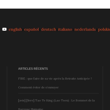
english
español
deutsch
italiano
nederlands
polski
|
|
|
|
|
ARTICLES RÉCENTS
FIRE : que faire de sa vie après la Retraite Anticipée ?
Comment éviter de s’ennuyer
[avis] [livre] Tao Te King (Lao Tseu) : Le Sommet de la
Sagesse Humaine