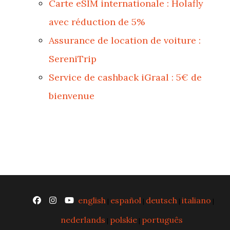
Carte eSIM internationale : Holafly
avec réduction de 5%
Assurance de location de voiture :
SereniTrip
Service de cashback iGraal : 5€ de
bienvenue
english
español
deutsch
italiano
|
|
|
|
nederlands
polskie
português
|
|