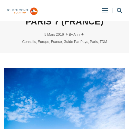
OÙ PRENDRE UN VERRE À
Toggle
PARIS ? (FRANCE)
Navigati
5 Mars 2016
By
Anh
Conseils
,
Europe
,
France
,
Guide Par Pays
,
Paris
,
TDM