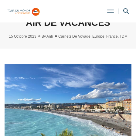
NICE (FRANCE) : UN PETIT
Toggle
AIR DE VACANCES
Navigati
15 Octobre 2023
By
Anh
Carnets De Voyage
,
Europe
,
France
,
TDM