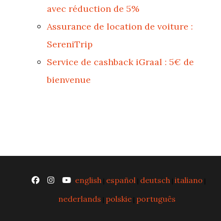
avec réduction de 5%
Assurance de location de voiture :
SereniTrip
Service de cashback iGraal : 5€ de
bienvenue
english
español
deutsch
italiano
|
|
|
|
nederlands
polskie
português
|
|