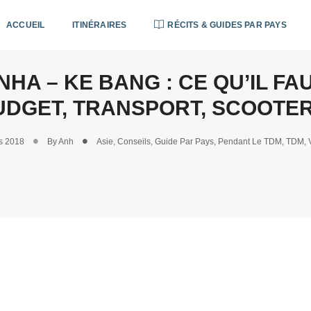
ACCUEIL
ITINÉRAIRES
RÉCITS & GUIDES PAR PAYS
HA – KE BANG : CE QU’IL FAUT
UDGET, TRANSPORT, SCOOTE
s 2018
By
Anh
Asie
,
Conseils
,
Guide Par Pays
,
Pendant Le TDM
,
TDM
,