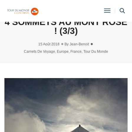
CHAMONIX-MONT BLANC :
Toggle
4 SOMMETS AU MONT ROSE
Navigati
! (3/3)
15 Août 2018
By
Jean-Benoit
Carnets De Voyage
,
Europe
,
France
,
Tour Du Monde