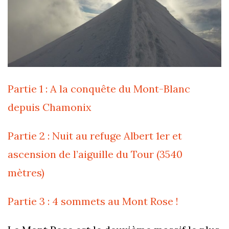
Partie 1 : A la conquête du Mont-Blanc
depuis Chamonix
Partie 2 : Nuit au refuge Albert 1er et
ascension de l’aiguille du Tour (3540
mètres)
Partie 3 : 4 sommets au Mont Rose !