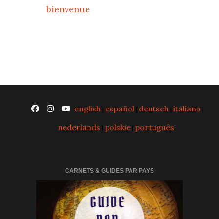
bienvenue
english
español
deutsch
italiano
|
|
|
|
nederlands
polskie
português
|
|
CARNETS & GUIDES PAR PAYS