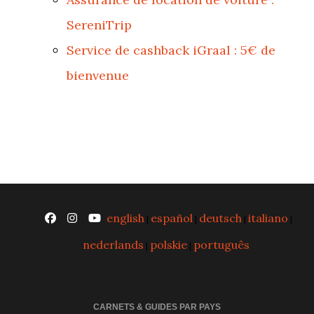
SereniTrip
Service de cashback iGraal : 5€ de
bienvenue
english
español
deutsch
italiano
|
|
|
|
nederlands
polskie
português
|
|
CARNETS & GUIDES PAR PAYS