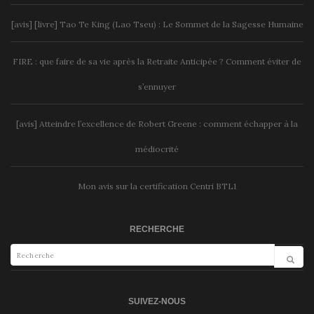
[avis] [livre] Tao Te King (Lao Tseu) : Le Sommet de la Sagesse Humaine
FIRE : que faire de sa vie après la Retraite Anticipée ? Comment éviter de
s’ennuyer
[avis] Atteindre l’excellence de Robert Greene : comment échapper à la
médiocrité
Mon avis sur la certification Centri BTL1
RECHERCHE
SUIVEZ-NOUS