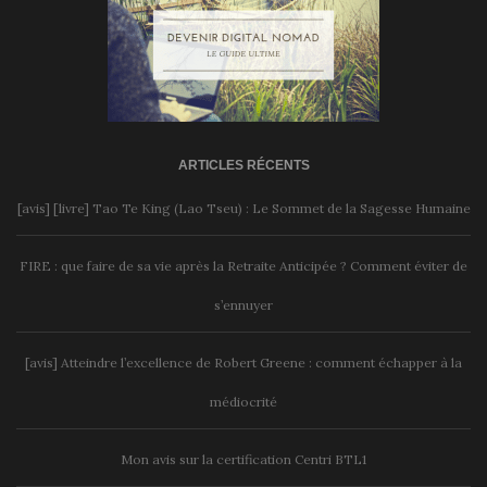
ARTICLES RÉCENTS
[avis] [livre] Tao Te King (Lao Tseu) : Le Sommet de la Sagesse Humaine
FIRE : que faire de sa vie après la Retraite Anticipée ? Comment éviter de
s’ennuyer
[avis] Atteindre l’excellence de Robert Greene : comment échapper à la
médiocrité
Mon avis sur la certification Centri BTL1