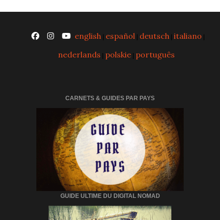
english
español
deutsch
italiano
|
|
|
|
nederlands
polskie
português
|
|
CARNETS & GUIDES PAR PAYS
GUIDE ULTIME DU DIGITAL NOMAD