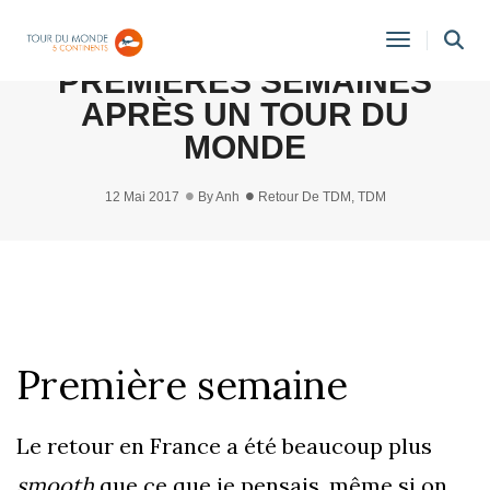
[LE RETOUR] LES DEUX
Toggle
PREMIÈRES SEMAINES
Navigati
APRÈS UN TOUR DU
MONDE
12 Mai 2017
By
Anh
Retour De TDM
,
TDM
Première semaine
Le retour en France a été beaucoup plus
smooth
que ce que je pensais, même si on