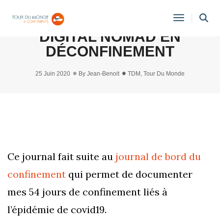
JOURNAL DE BORD D’UN
Toggle
DIGITAL NOMAD EN
Navigati
DÉCONFINEMENT
25 Juin 2020
By
Jean-Benoit
TDM
,
Tour Du Monde
Ce journal fait suite au
journal de bord du
confinement
qui permet de documenter
mes 54 jours de confinement liés à
l’épidémie de covid19.