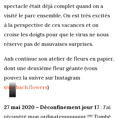
spectacle était déjà complet quand on a
visité le parc ensemble. On est très excités
à la perspective de ces vacances et on
croise les doigts pour que le virus ne nous
réserve pas de mauvaises surprises.
Anh continue son atelier de fleurs en papier,
dont une deuxième fleur géante (vous
pouvez la suivre sur Instagram
@mehach.flowers
)
gerbera
la
27 mai 2020 – Déconfinement jour 17
: J’ai
–
vraie
récupéré mon ordinateuuuuuuur !!!! Tombé
la
fleur