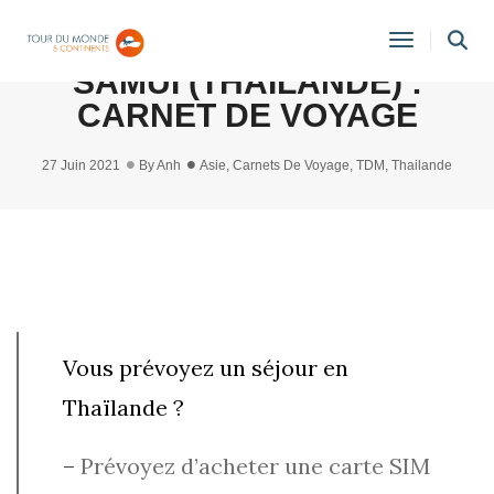
FISHERMAN VILLAGE KOH
Toggle
SAMUI (THAÏLANDE) :
Navigati
CARNET DE VOYAGE
27 Juin 2021
By
Anh
Asie
,
Carnets De Voyage
,
TDM
,
Thailande
Vous prévoyez un séjour en
Thaïlande ?
–
Prévoyez d’acheter une carte SIM