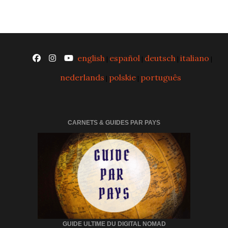
english
español
deutsch
italiano
|
|
|
|
nederlands
polskie
português
|
|
CARNETS & GUIDES PAR PAYS
GUIDE ULTIME DU DIGITAL NOMAD