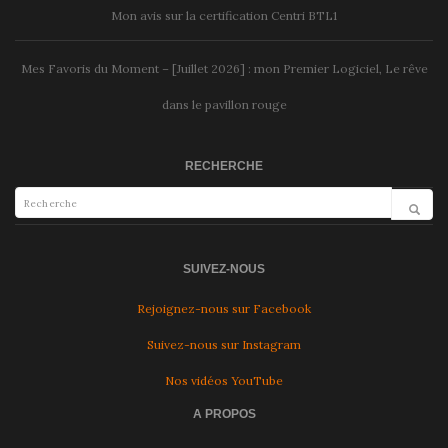
Mon avis sur la certification Centri BTL1
Mes Favoris du Moment – [Juillet 2026] : mon Premier Logiciel, Le rêve
dans le pavillon rouge
RECHERCHE
SUIVEZ-NOUS
Rejoignez-nous sur Facebook
Suivez-nous sur Instagram
Nos vidéos YouTube
A PROPOS