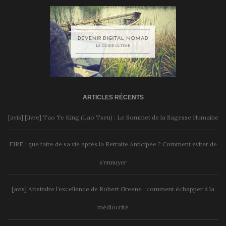
ARTICLES RÉCENTS
[avis] [livre] Tao Te King (Lao Tseu) : Le Sommet de la Sagesse Humaine
FIRE : que faire de sa vie après la Retraite Anticipée ? Comment éviter de
s’ennuyer
[avis] Atteindre l’excellence de Robert Greene : comment échapper à la
médiocrité