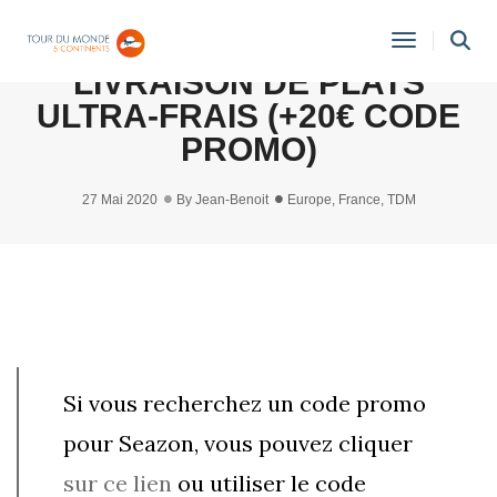
TEST & AVIS DE SEAZON:
Toggle
LIVRAISON DE PLATS
Navigati
ULTRA-FRAIS (+20€ CODE
PROMO)
27 Mai 2020
By
Jean-Benoit
Europe
,
France
,
TDM
Si vous recherchez un code promo
pour Seazon, vous pouvez cliquer
sur ce lien
ou utiliser le code