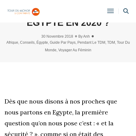
QUID DE LA SÉCURITÉ EN
Toggle
EGYPTE EN 2020 ?
Navigati
30 Novembre 2018
By
Anh
Afrique
,
Conseils
,
Égypte
,
Guide Par Pays
,
Pendant Le TDM
,
TDM
,
Tour Du
Monde
,
Voyager Au Féminin
Dès que nous disons à nos proches que
nous partons en Egypte, la première
question qu’on nous pose c’est : « et la
sécurité ? », comme si on était des