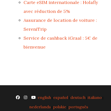
Carte eSIM internationale : Holafly
avec réduction de 5%
Assurance de location de voiture :
SereniTrip
Service de cashback iGraal : 5€ de
bienvenue
english
español
deutsch
italiano
|
|
|
|
nederlands
polskie
português
|
|